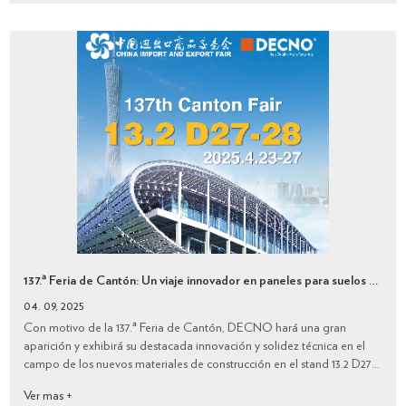
137.ª Feria de Cantón: Un viaje innovador en paneles para suelos y paredes｜DECNO
04. 09, 2025
Con motivo de la 137.ª Feria de Cantón, DECNO hará una gran
aparición y exhibirá su destacada innovación y solidez técnica en el
campo de los nuevos materiales de construcción en el stand 13.2 D27-
28. En esta feria, DECNO presentará una serie de productos clave,
Ver mas +
presentando s...