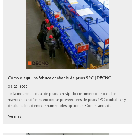
Cómo elegir una fábrica confiable de pisos SPC | DECNO
08. 25, 2025
En la industria actual de pisos, en rápido crecimiento, uno de los
mayores desafíos es encontrar proveedores de pisos SPC confiables y
de alta calidad entre innumerables opciones. Con 14 años de
experiencia en la fabricación de pisos y paneles de pared de alta
Ver mas +
calidad, DECNO resume var...