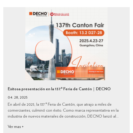
Exitosa presentación en la 137.ª Feria de Cantón｜DECNO
04. 28, 2025
En abril de 2025, la 137.ª Feria de Cantón, que atrajo a miles de
comerciantes, culminó con éxito. Como marca representativa en la
industria de nuevos materiales de construcción, DECNO lanzó al
mercado una serie de productos innovadores, causando un gran
Ver mas +
impacto en el sector y obtenie...