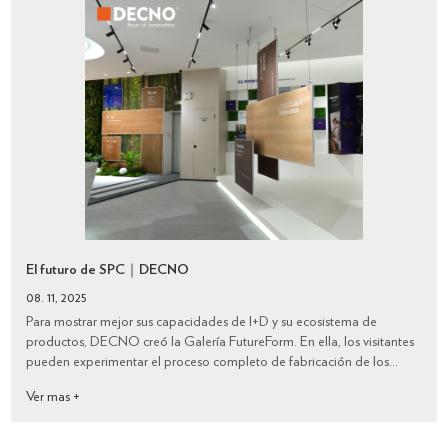
El futuro de SPC｜DECNO
08. 11, 2025
Para mostrar mejor sus capacidades de I+D y su ecosistema de
productos, DECNO creó la Galería FutureForm. En ella, los visitantes
pueden experimentar el proceso completo de fabricación de los
paneles de suelo y pared SPC, desde el desarrollo del material
Ver mas +
principal hasta el tratamie...