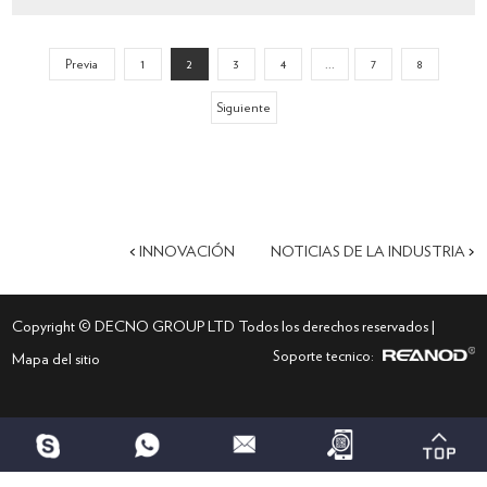
Previa
1
2
3
4
...
7
8
Siguiente
<
INNOVACIÓN
NOTICIAS DE LA INDUSTRIA
>
Copyright © DECNO GROUP LTD Todos los derechos reservados |
Soporte tecnico:
Mapa del sitio