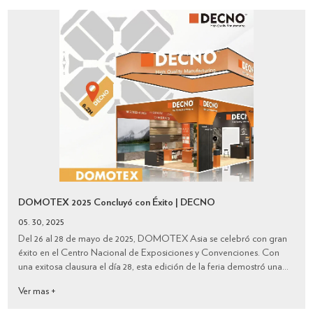
DOMOTEX 2025 Concluyó con Éxito | DECNO
05. 30, 2025
Del 26 al 28 de mayo de 2025, DOMOTEX Asia se celebró con gran
éxito en el Centro Nacional de Exposiciones y Convenciones. Con
una exitosa clausura el día 28, esta edición de la feria demostró una
vez más la sólida vitalidad de la industria asiática de suelos gracias a
Ver mas +
su ampli...