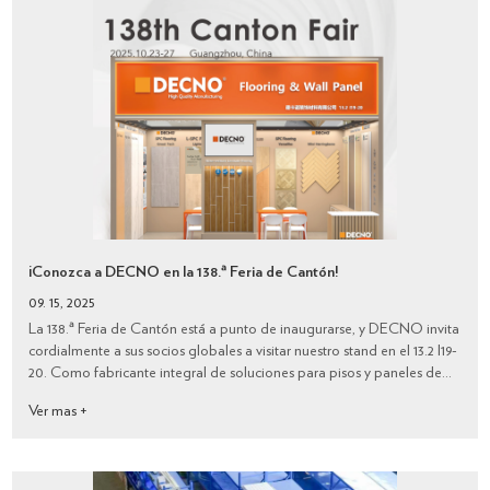
¡Conozca a DECNO en la 138.ª Feria de Cantón!
09. 15, 2025
La 138.ª Feria de Cantón está a punto de inaugurarse, y DECNO invita
cordialmente a sus socios globales a visitar nuestro stand en el 13.2 I19-
20. Como fabricante integral de soluciones para pisos y paneles de
pared, DECNO presentará una amplia gama de productos estrella y
Ver mas +
las úl...