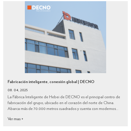
Fabricación inteligente, conexión global | DECNO
08. 04, 2025
La Fábrica Inteligente de Hebei de DECNO es el principal centro de
fabricación del grupo, ubicado en el corazón del norte de China.
Abarca más de 70.000 metros cuadrados y cuenta con modernos
talleres con equipamiento estándar y avanzados equipos de
Ver mas +
producción automatizados. Nos es...