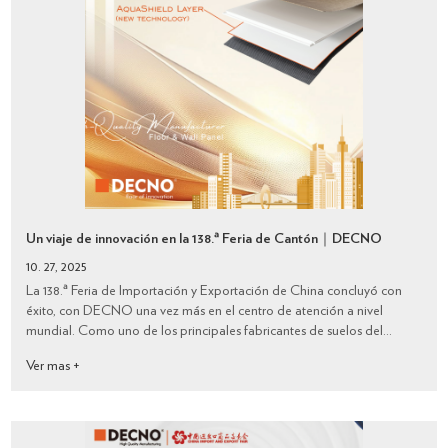
Un viaje de innovación en la 138.ª Feria de Cantón｜DECNO
10. 27, 2025
La 138.ª Feria de Importación y Exportación de China concluyó con
éxito, con DECNO una vez más en el centro de atención a nivel
mundial. Como uno de los principales fabricantes de suelos del
mundo, DECNO presentó una amplia gama de productos
Ver mas +
innovadores, incluyendo suelos SP...