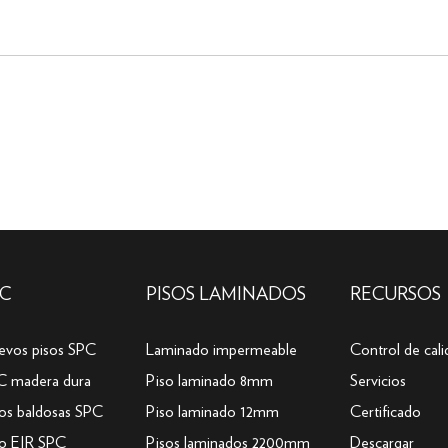
PC
PISOS LAMINADOS
RECURSOS
evos pisos SPC
Laminado impermeable
Control de cali
C madera dura
Piso laminado 8mm
Servicios
os baldosas SPC
Piso laminado 12mm
Certificado
so EIR SPC
Pisos laminados 2200mm
Descargar