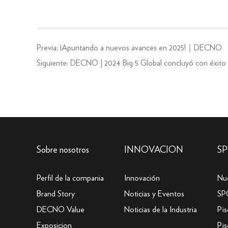
Previa:
¡Apuntando a nuevos avances en 2025!｜DECNO
Siguiente:
DECNO | 2024 Big 5 Global concluyó con éxito
Sobre nosotros
INNOVACION
S
Perfil de la compania
Innovación
Nu
Brand Story
Noticias y Eventos
SP
DECNO Value
Noticias de la Industria
Pis
Exposicion
Pi