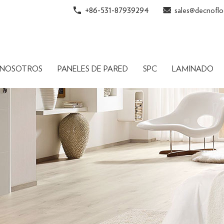
+86-531-87939294
sales@decnoflo
 NOSOTROS
PANELES DE PARED
SPC
LAMINADO