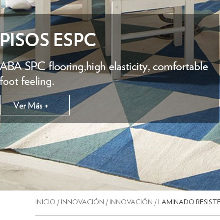
INICIO
/
INNOVACIÓN
/
INNOVACIÓN
/
LAMINADO RESIST