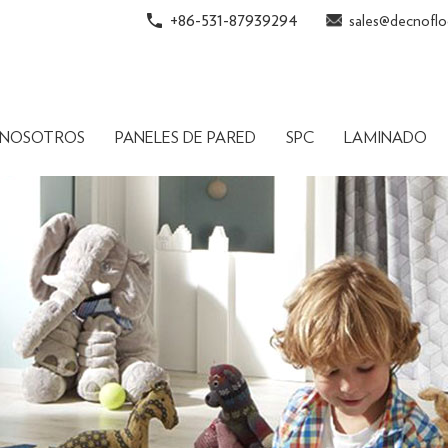
+86-531-87939294
sales@decnoflo
 NOSOTROS
PANELES DE PARED
SPC
LAMINADO